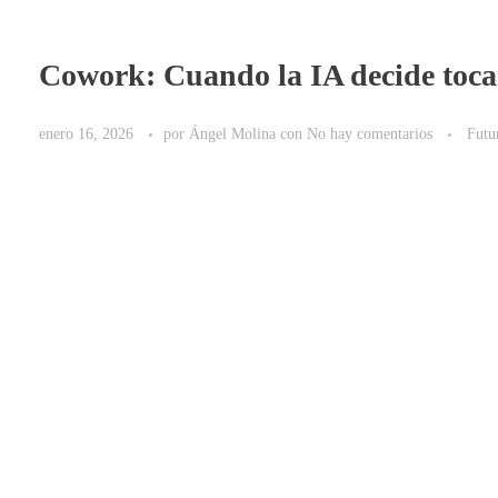
Cowork: Cuando la IA decide tocar
enero 16, 2026
por
Ángel Molina
con
No hay comentarios
Futu