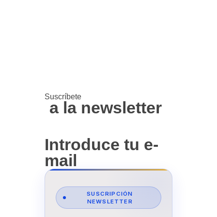
a
l
a
n
e
w
s
l
e
t
t
e
r
Introduce tu e-
mail
SUSCRIPCIÓN
NEWSLETTER