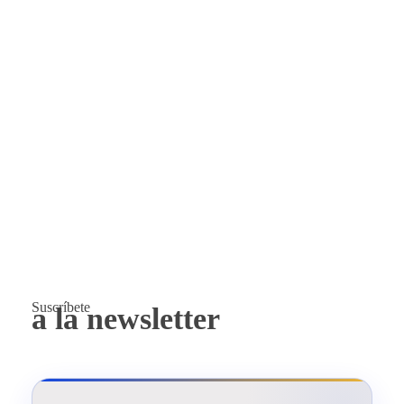
a
l
a
n
e
w
s
l
e
t
t
e
r